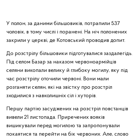
У полон, за даними більшовиків, потрапили 537
чоловік, в тому числі і поранені. На ніч полонених
закрили у церкві, де Котовський проводив допит.
До розстрілу більшовики підготувалися заздалегідь.
Під селом Базар за наказом червоноармійців
селяни викопали велику й глибоку могилу, яку під
час розстрілу оточили червоні. Вони мали
розганяти селян, які на звістку про розстріл
зходилися з навколишніх сіл і хуторів.
Першу партію засуджених на розстріл повстанців
вивели 21 листопада. Приречених вояків
вишикували перед могилою та запропонували
покаятися та перейти на бік червоних. Але, слово