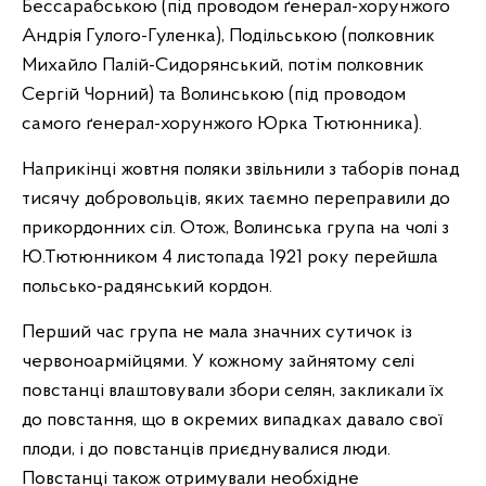
Бессарабською (під проводом ґенерал-хорунжого
Андрія Гулого-Гуленка), Подільською (полковник
Михайло Палій-Сидорянський, потім полковник
Сергій Чорний) та Волинською (під проводом
самого ґенерал-хорунжого Юрка Тютюнника).
Наприкінці жовтня поляки звільнили з таборів понад
тисячу добровольців, яких таємно переправили до
прикордонних сіл. Отож, Волинська група на чолі з
Ю.Тютюнником 4 листопада 1921 року перейшла
польсько-радянський кордон.
Перший час група не мала значних сутичок із
червоноармійцями. У кожному зайнятому селі
повстанці влаштовували збори селян, закликали їх
до повстання, що в окремих випадках давало свої
плоди, і до повстанців приєднувалися люди.
Повстанці також отримували необхідне