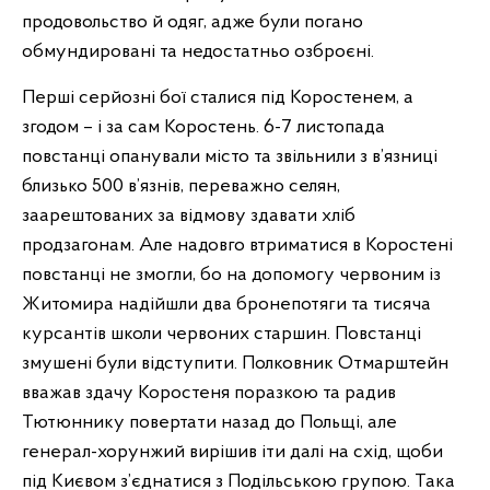
продовольство й одяг, адже були погано
обмундировані та недостатньо озброєні.
Перші серйозні бої сталися під Коростенем, а
згодом – і за сам Коростень. 6-7 листопада
повстанці опанували місто та звільнили з в’язниці
близько 500 в’язнів, переважно селян,
заарештованих за відмову здавати хліб
продзагонам. Але надовго втриматися в Коростені
повстанці не змогли, бо на допомогу червоним із
Житомира надійшли два бронепотяги та тисяча
курсантів школи червоних старшин. Повстанці
змушені були відступити. Полковник Отмарштейн
вважав здачу Коростеня поразкою та радив
Тютюннику повертати назад до Польщі, але
генерал-хорунжий вирішив іти далі на схід, щоби
під Києвом з’єднатися з Подільською групою. Така