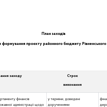
План заходів
 формування проєкту районного бюджету Рівненського 
ання заходу
Строк
виконання
ртаменту фінансів
у терміни, доведені
фіна
ржавної адміністрації щодо
дорученнями
держ