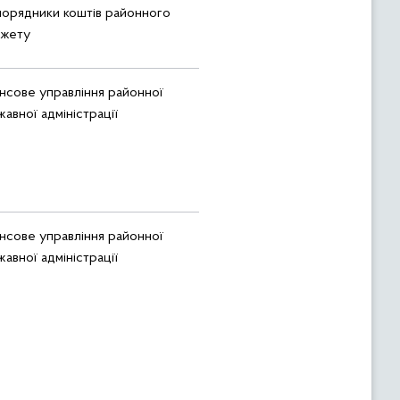
порядники коштів районного
жету
нсове управління районної
авної адміністрації
нсове управління районної
авної адміністрації