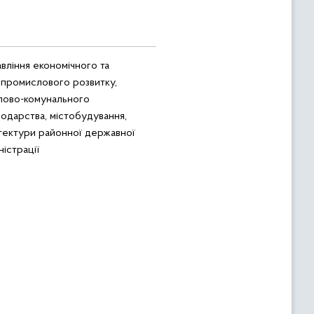
вління економічного та
опромислового розвитку,
лово-комунального
одарства, містобудування,
тектури районної державної
ністрації