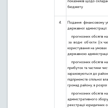
показників щодо склада
бюджету.
4.
Подання фінансовому у
державної адміністрації:
прогнозних обсягів н
за водні об’єкти (їх ча
користування на умова
державною адміністраці
прогнозних обсягів на
прибуток та частини чис
зараховуються до райо
підприємств спільної вл
громад району, в розрізі 
прогнозних обсягів н
адміністративного збор
реєстрації юридичних ос