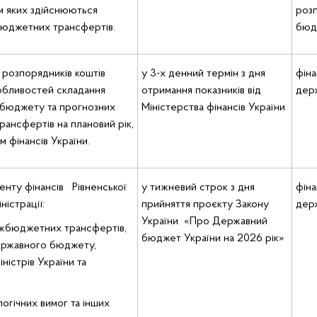
ям яких здійснюються
роз
бюджетних трансфертів.
бюд
розпорядників коштів
у 3-х денний термін з дня
фіна
бливостей складання
отримання показників від
держ
 бюджету та прогнозних
Міністерства фінансів України
ансфертів на плановий рік,
м фінансів України.
енту фінансів Рівненської
у тижневий строк з дня
фіна
істрації:
прийняття проєкту Закону
держ
України «Про Державний
жбюджетних трансфертів,
бюджет України на 2026 рік»
ержавного бюджету,
ністрів України та
гічних вимог та інших