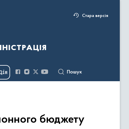
Стара версія
ністрація
Пошук
айонного бюджету