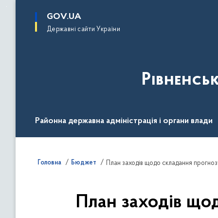
до
основного
GOV.UA
вмісту
Державні сайти України
Рівненсь
Районна державна адміністрація і органи влади
Діяльність
Документи
Громадськості
Головна
Бюджет
План заходів щодо складання прогно
План заходів що