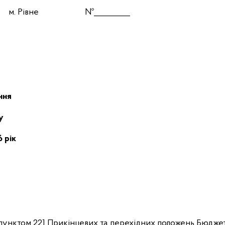
 року м. Рівне №_________
ння
у
6 рік
, пунктом 221 Прикінцевих та перехідних положень Бюдже