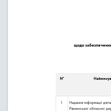
щодо забезпечення
№
Найменув
1.
Надання інформації депа
Рівненської обласної де