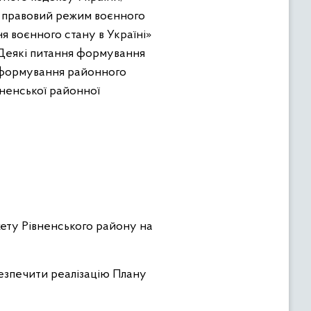
ро правовий режим воєнного
я воєнного стану в Україні»
 «Деякі питання формування
я формування районного
вненської районної
ету Рівненського району на
безпечити реалізацію Плану