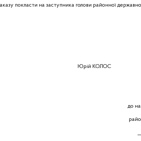
аказу покласти на заступника голови районної державної
іністрації Юрій КОЛОС
до на
райо
_