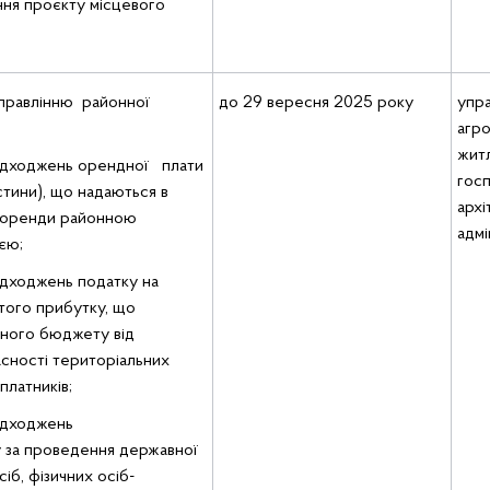
ння проєкту місцевого
правлінню районної
до 29 вересня 2025 року
упра
агр
жит
адходжень орендної плати
госп
стини), що надаються в
архі
х оренди районною
адмі
єю;
дходжень податку на
того прибутку, що
нного бюджету від
асності територіальних
платників;
адходжень
у за проведення державної
іб, фізичних осіб-