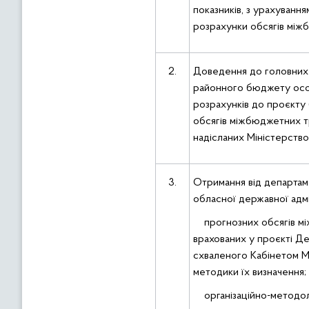
показників, з урахуванн
розрахунки обсягів між
2.
Доведення до головних 
районного бюджету осо
розрахунків до проєкту
обсягів міжбюджетних тр
надісланих Міністерство
3.
Отримання від департам
обласної державної адмін
прогнозних обсягів мі
врахованих у проєкті Д
схваленого Кабінетом Мі
методики їх визначення;
організаційно-методоло