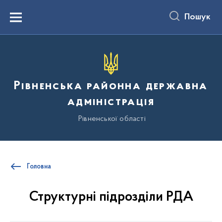
до
основного
Пошук
вмісту
Menu
Рівненська районна державна
адміністрація
Рівненської області
Головна
Структурні підрозділи РДА