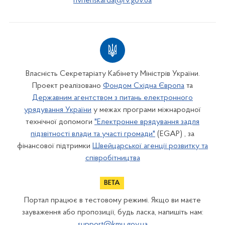
rivnenskarda@rv.gov.ua
Власність Секретаріату Кабінету Міністрів України.
Проект реалізовано
Фондом Східна Європа
та
Державним агентством з питань електронного
урядування України
у межах програми міжнародної
технічної допомоги
"Електронне врядування задля
підзвітності влади та участі громади"
(EGAP) , за
фінансової підтримки
Швейцарської агенції розвитку та
співробітництва
Портал працює в тестовому режимі. Якщо ви маєте
зауваження або пропозиції, будь ласка, напишіть нам:
support@kmu.gov.ua