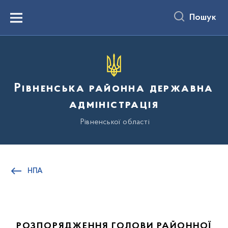
до
основного
Пошук
вмісту
Menu
Рівненська районна державна
адміністрація
Рівненської області
НПА
РОЗПОРЯДЖЕННЯ ГОЛОВИ РАЙОННОЇ