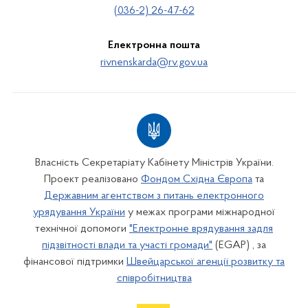
(036-2) 26-47-62
Електронна пошта
rivnenskarda@rv.gov.ua
Власність Секретаріату Кабінету Міністрів України.
Проект реалізовано
Фондом Східна Європа
та
Державним агентством з питань електронного
урядування України
у межах програми міжнародної
технічної допомоги
"Електронне врядування задля
підзвітності влади та участі громади"
(EGAP) , за
фінансової підтримки
Швейцарської агенції розвитку та
співробітництва