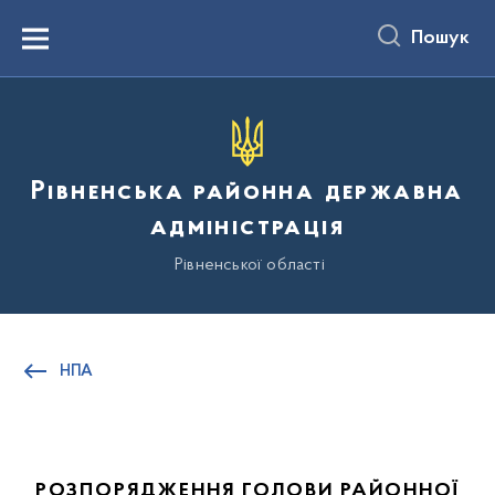
до
основного
Пошук
вмісту
Menu
Рівненська районна державна
адміністрація
Рівненської області
НПА
РОЗПОРЯДЖЕННЯ ГОЛОВИ РАЙОННОЇ