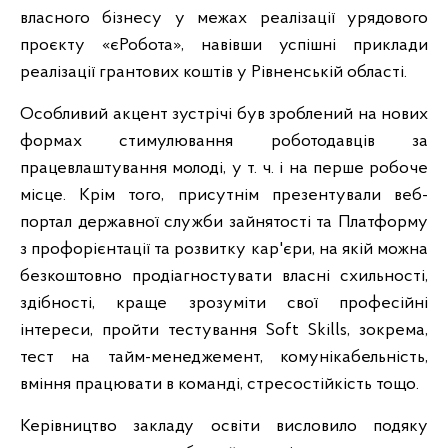
власного бізнесу у межах реалізації урядового
проєкту «єРобота», навівши успішні приклади
реалізації грантових коштів у Рівненській області.
Особливий акцент зустрічі був зроблений на нових
формах стимулювання роботодавців за
працевлаштування молоді, у т. ч. і на перше робоче
місце. Крім того, присутнім презентували веб-
портал державної служби зайнятості та Платформу
з профорієнтації та розвитку кар'єри, на якій можна
безкоштовно продіагностувати власні схильності,
здібності, краще зрозуміти свої професійні
інтереси, пройти тестування Soft Skills, зокрема,
тест на тайм-менеджемент, комунікабельність,
вміння працювати в команді, стресостійкість тощо.
Керівництво закладу освіти висловило подяку