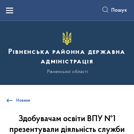
до
основного
Пошук
вмісту
Menu
Рівненська районна державна
адміністрація
Рівненської області
Новини
Здобувачам освіти ВПУ №1
презентували діяльність служби