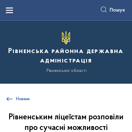
до
основного
Пошук
вмісту
Menu
Рівненська районна державна
адміністрація
Рівненської області
Новини
Рівненським ліцеїстам розповіли
про сучасні можливості