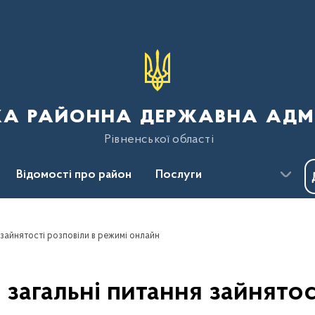
ка районна державна адмі
Рівненської області
Відомості про район
Послуги
Пресцентр
Безбар'єрність
зайнятості розповіли в режимі онлайн
агальні питання зайнятос