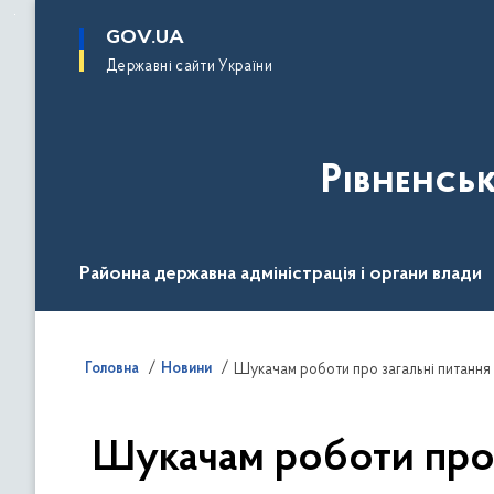
до
основного
GOV.UA
вмісту
Державні сайти України
Рівненсь
Районна державна адміністрація і органи влади
Діяльність
Документи
Громадськості
Головна
Новини
Шукачам роботи про загальні питання 
Шукачам роботи про з