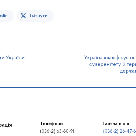
edin
Твітнути
оти України
Україна кваліфікує ос
суверенітету й тери
держа
Телефони
Гаряча лінія
рація
(036-2) 63-60-91
(036-2) 26-47-