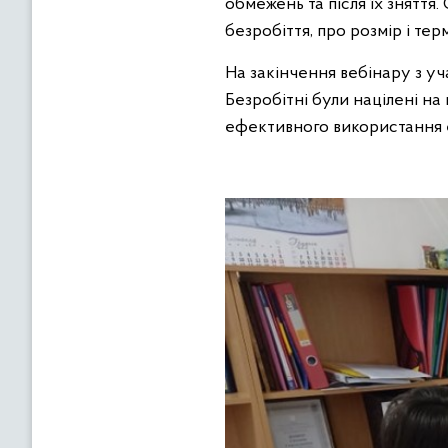
обмежень та після їх знятт
безробіття, про розмір і те
На закінчення вебінару з уч
Безробітні були націлені н
ефективного використання е