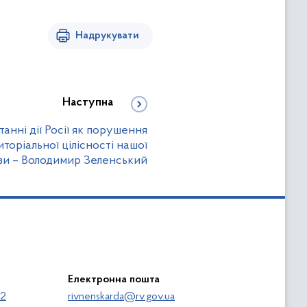
Надрукувати
Наступна
танні дії Росії як порушення
торіальної цілісності нашої
ви – Володимир Зеленський
Електронна пошта
62
rivnenskarda@rv.gov.ua