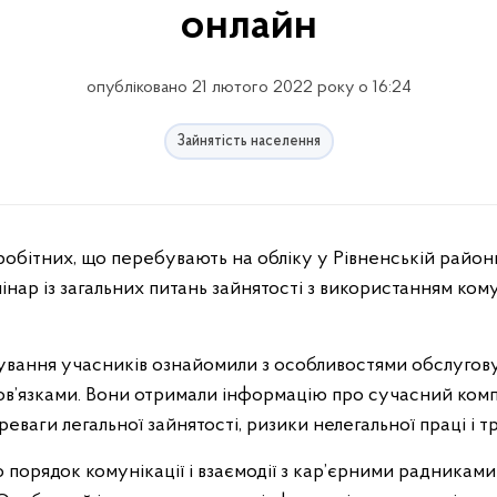
онлайн
опубліковано 21 лютого 2022 року о 16:24
Зайнятість населення
робітних, що перебувають на обліку у Рівненській районн
інар із загальних питань зайнятості з використанням ко
кування учасників ознайомили з особливостями обслугов
ов’язками. Вони отримали інформацію про сучасний компл
еваги легальної зайнятості, ризики нелегальної праці і тр
 порядок комунікації і взаємодії з кар’єрними радникам