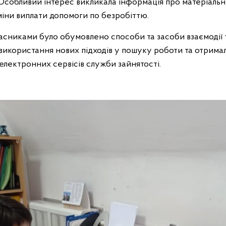
я. Особливий інтерес викликала інформація про матеріаль
рміни виплати допомоги по безробіттю.
асниками було обумовлено способи та засоби взаємодії т
а використання нових підходів у пошуку роботи та отрим
лектронних сервісів служби зайнятості.