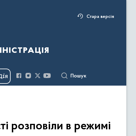
Стара версія
ністрація
Пошук
ті розповіли в режимі