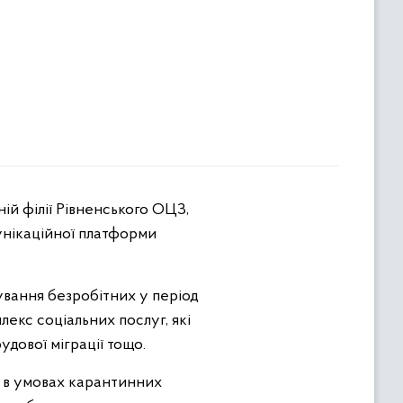
ій філії Рівненського ОЦЗ,
мунікаційної платформи
ування безробітних у період
екс соціальних послуг, які
удової міграції тощо.
и в умовах карантинних