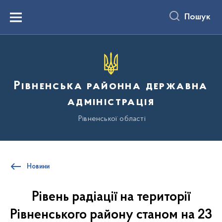
до
основного
Пошук
вмісту
Menu
Рівненська районна державна
адміністрація
Рівненської області
Новини
Рівень радіації на території
Рівненського району станом на 23