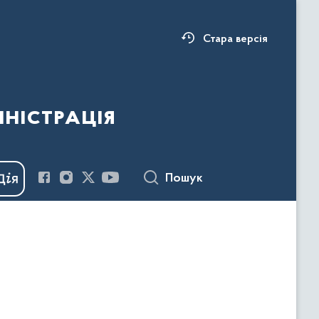
Стара версія
ністрація
Пошук