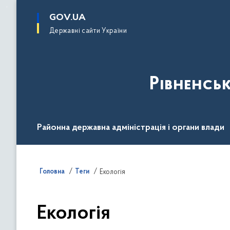
до
основного
GOV.UA
вмісту
Державні сайти України
Рівненсь
Районна державна адміністрація і органи влади
Діяльність
Документи
Громадськості
Головна
Теги
Екологія
Екологія