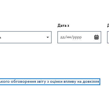
Введіть дату у форм
Дата з
я
ого обговорення звіту з оцінки впливу на довкілля