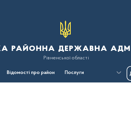
ка районна державна адмі
Рівненської області
Відомості про район
Послуги
Пресцентр
Безбар'єрність