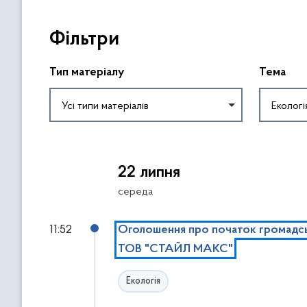
П
Фільтри
р
о
п
Тип матеріалу
Тема
у
с
Усі типи матеріалів
Екологі
т
и
П
т
о
и
22 липня
в
ф
е
середа
і
р
л
н
11:52
Оголошення про початок громадськ
ь
у
ТОВ "СТАЙЛ МАКС"
т
т
р
и
Екологія
и
с
ь