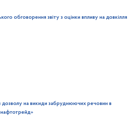
ого обговорення звіту з оцінки впливу на довкілля
я дозволу на викиди забруднюючих речовин в
янафтотрейд»