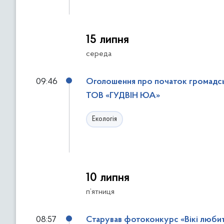
д
о
ф
15 липня
і
середа
л
ь
т
09:46
Оголошення про початок громадськ
р
ТОВ «ГУДВІН ЮА»
і
в
Екологія
10 липня
п’ятниця
08:57
Старував фотоконкурс «Вікі люби