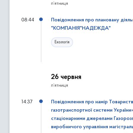
п’ятниця
08:44
Повідомлення про плановану діяльні
"КОМПАНІЯ"НАДЕЖДА"
Екологія
26 червня
п’ятниця
14:37
Повідомлення про намір Товарист
газотранспортної системи України
стаціонарними джерелами Газорозпо
виробничого управління магістрал