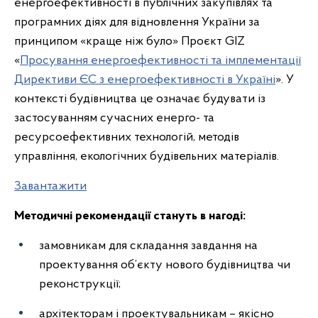
енергоефективності в публічних закупівлях та
програмних діях для відновлення України за
принципом «краще ніж було» Проєкт GIZ
«
Просування енергоефективності та імплементації
Директиви ЄС з енергоефективності в Україні
». У
контексті будівництва це означає будувати із
застосуванням сучасних енерго- та
ресурсоефективних технологій, методів
управління, екологічних будівельних матеріалів.
Завантажити
Методичні рекомендації стануть в нагоді:
замовникам для складання завдання на
проектування об’єкту нового будівництва чи
реконструкції;
архітекторам і проектувальникам – якісно