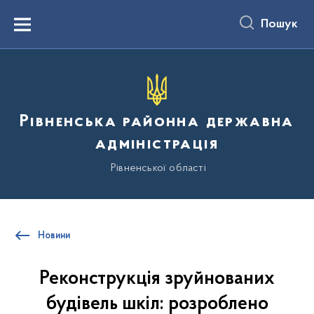
до
основного
Пошук
вмісту
Menu
Рівненська районна державна
адміністрація
Рівненської області
Новини
Реконструкція зруйнованих
будівель шкіл: розроблено