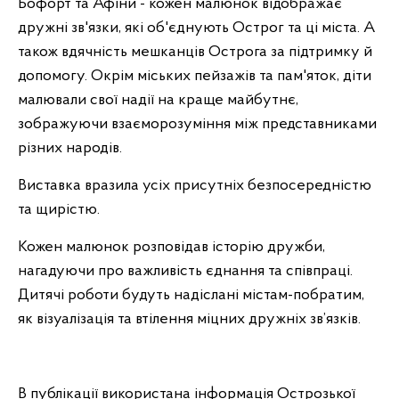
Бофорт та Афіни - кожен малюнок відображає
дружні зв'язки, які об'єднують Острог та ці міста. А
також вдячність мешканців Острога за підтримку й
допомогу. Окрім міських пейзажів та пам'яток, діти
малювали свої надії на краще майбутнє,
зображуючи взаєморозуміння між представниками
різних народів.
Виставка вразила усіх присутніх безпосередністю
та щирістю.
Кожен малюнок розповідав історію дружби,
нагадуючи про важливість єднання та співпраці.
Дитячі роботи будуть надіслані містам-побратим,
як візуалізація та втілення міцних дружніх зв’язків.
В публікації використана інформація Острозької