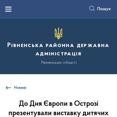
до
основного
Пошук
вмісту
Menu
Рівненська районна державна
адміністрація
Рівненської області
Новини
До Дня Європи в Острозі
презентували виставку дитячих