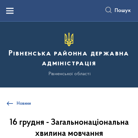
до
основного
Пошук
вмісту
Menu
Рівненська районна державна
адміністрація
Рівненської області
Новини
16 грудня - Загальнонаціональна
хвилина мовчання