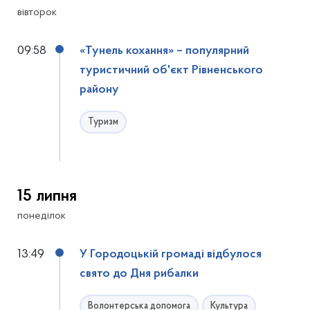
вівторок
09:58
«Тунель кохання» – популярний
туристичний об'єкт Рівненського
району
Туризм
15 липня
понеділок
13:49
У Городоцькій громаді відбулося
свято до Дня рибалки
Волонтерська допомога
Культура