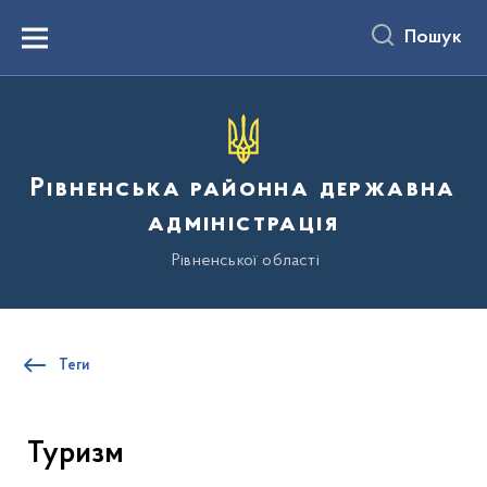
до
основного
Пошук
вмісту
Menu
Рівненська районна державна
адміністрація
Рівненської області
Теги
Туризм