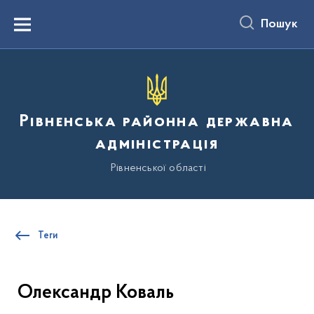
до
основного
Пошук
вмісту
Menu
Рівненська районна державна
адміністрація
Рівненської області
Теги
Олександр Коваль