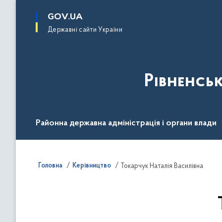
до
основного
GOV.UA
вмісту
Державні сайти України
Рівненсь
Районна державна адміністрація і органи влади
Діяльність
Документи
Громадськості
Головна
Керівництво
Токарчук Наталія Василівна