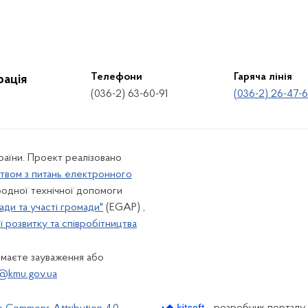
Телефони
Гаряча лінія
рація
(036-2) 63-60-91
(036-2) 26-47-
країни. Проект реалізовано
твом з питань електронного
одної технічної допомоги
ади та участі громади"
(EGAP) ,
 розвитку та співробітництва
 маєте зауваження або
@kmu.gov.ua