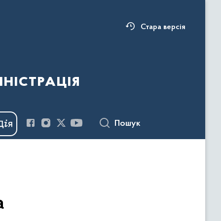
Стара версія
ністрація
Пошук
а