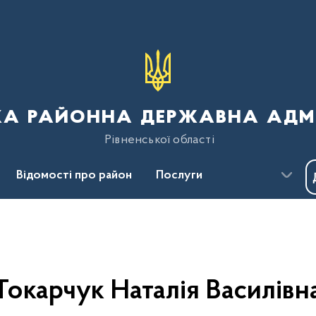
ка районна державна адмі
Рівненської області
Відомості про район
Послуги
Пресцентр
Безбар'єрність
Токарчук Наталія Василівн