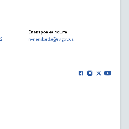
Електронна пошта
62
rivnenskarda@rv.gov.ua