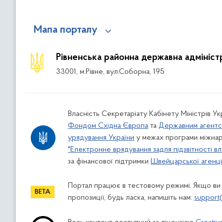
Мапа порталу
Рівненська районна державна адмініст
33001, м.Рівне, вул.Соборна, 195
Власність Секретаріату Кабінету Міністрів У
Фондом Східна Європа
та
Державним агентс
урядування України
у межах програми міжнар
"Електронне врядування задля підзвітності вл
за фінансової підтримки
Швейцарської агенції
Портал працює в тестовому режимі. Якщо ви
пропозиції, будь ласка, напишіть нам:
support