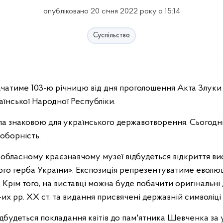
опубліковано 20 січня 2022 року о 15:14
Суспільство
аїнської Народної Республіки.
була знаковою для українського державотворення. Сьогодн
соборність.
0 в обласному краєзнавчому музеї відбудеться відкриття в
ого герба України». Експозиція репрезентуватиме еволюці
в. Крім того, на виставці можна буде побачити оригінальн
их рр. ХХ ст. та видання присвячені державній символіці
 відбудеться покладання квітів до пам'ятника Шевченка за 