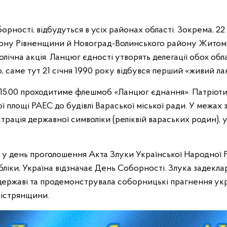
рності, відбудуться в усіх районах області. Зокрема, 22 с
ону Рівненщини й Новоград-Волинського району Житоми
лічна акція. Ланцюг єдності утворять делегації обох обл
, саме тут 21 січня 1990 року відбувся перший «живий ла
о 15.00 проходитиме флешмоб «Ланцюг єднання». Патріотич
 площі РАЕС до будівлі Вараської міської ради. У межах 
трація державної символіки (реліквій вараських родин), 
, у день проголошення Акта Злуки Української Народної Р
бліки, Україна відзначає День Соборності. Злука задекл
 державі та продемонструвала соборницькі прагнення укр
істрянщини.