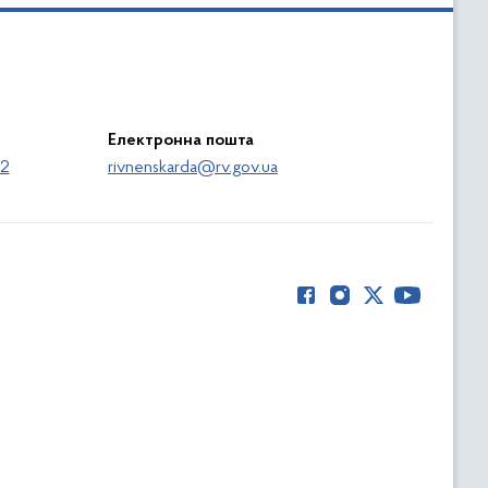
Електронна пошта
62
rivnenskarda@rv.gov.ua