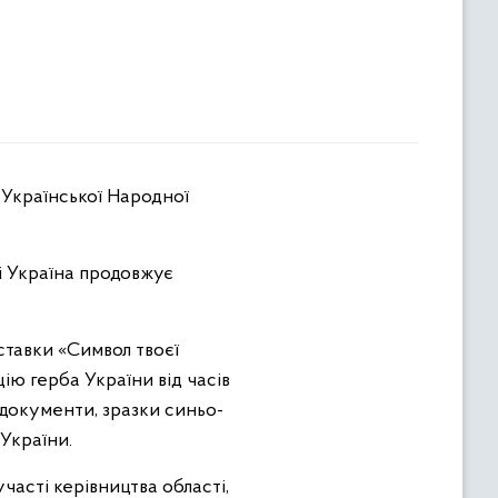
і Україна продовжує
иставки «Символ твоєї
ю герба України від часів
і документи, зразки синьо-
 України.
участі керівництва області,