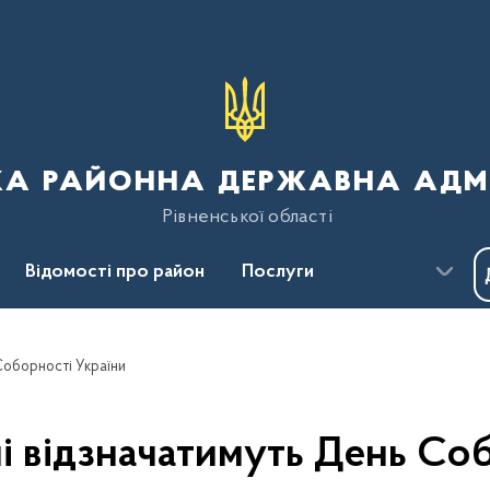
ка районна державна адмі
Рівненської області
Відомості про район
Послуги
Пресцентр
Безбар'єрність
 Соборності України
і відзначатимуть День Со