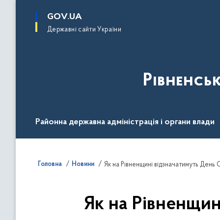
до
основного
GOV.UA
вмісту
Державні сайти України
Рівненсь
Районна державна адміністрація і органи влади
Діяльність
Документи
Громадськості
Головна
Новини
Як на Рівненщині відзначатимуть День
Як на Рівненщин