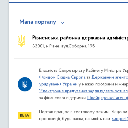
Мапа порталу
Рівненська районна державна адмініст
33001, м.Рівне, вул.Соборна, 195
Власність Секретаріату Кабінету Міністрів У
Фондом Східна Європа
та
Державним агентс
урядування України
у межах програми міжнар
"Електронне врядування задля підзвітності вл
за фінансової підтримки
Швейцарської агенції
Портал працює в тестовому режимі. Якщо ви
пропозиції, будь ласка, напишіть нам:
support