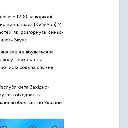
ічня о 12.00 на кордоні
рщини, траса (Київ-Чоп) М
астей, які розгорнуть синьо-
нцюг» Злуки.
на акція відбудеться за
заходу – виконання
урочиста хода та спільне
еспубліки та Західно-
арувала об’єднання
аїнців обох частин України