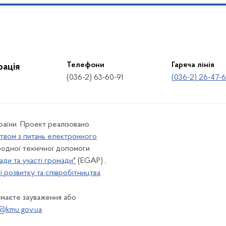
Телефони
Гаряча лінія
рація
(036-2) 63-60-91
(036-2) 26-47-
країни. Проект реалізовано
твом з питань електронного
одної технічної допомоги
ади та участі громади"
(EGAP) ,
 розвитку та співробітництва
 маєте зауваження або
@kmu.gov.ua