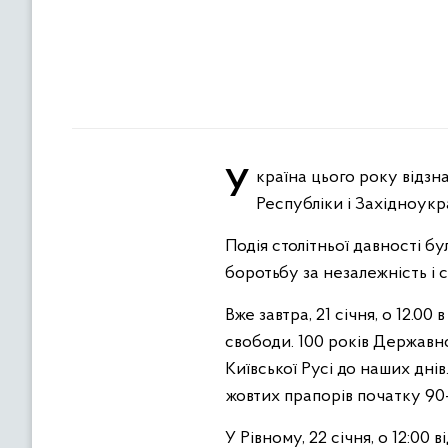
Україна цього року відзначатиме 103-ю річницю від дня проголошення Акта Злуки Української Народної
Республіки і Західноукр
Подія столітньої давності 
боротьбу за незалежність і 
Вже завтра, 21 січня, о 12.0
свободи. 100 років Державн
Київської Русі до наших дні
жовтих прапорів початку 90-
У Рівному, 22 січня, о 12:00