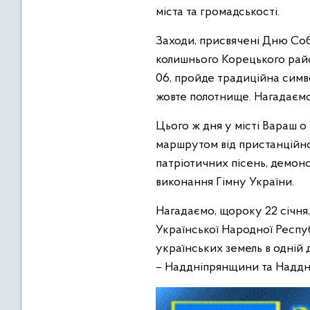
міста та громадськості.
Заходи, присвячені Дню Собо
колишнього Корецького рай
06, пройде традиційна симво
жовте полотнище. Нагадаємо
Цього ж дня у місті Вараш 
маршрутом від пристанційної
патріотичних пісень, демонс
виконання Гімну України.
Нагадаємо, щороку 22 січня
Української Народної Респу
українських земель в одній
– Наддніпрянщини та Наддн