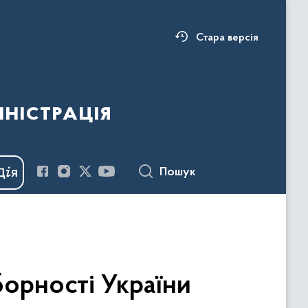
Стара версія
ністрація
Пошук
борності України