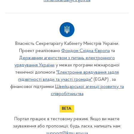
rivnenskarda@rv.gov.ua
Власність Секретаріату Кабінету Міністрів України.
Проект реалізовано
Фондом Східна Європа
та
Державним агентством з питань електронного
урядування України
у межах програми міжнародної
технічної допомоги
"Електронне врядування задля
підзвітності влади та участі громади"
(EGAP) , за
фінансової підтримки
Швейцарської агенції розвитку та
співробітництва
Портал працює в тестовому режимі. Якщо ви маєте
зауваження або пропозиції, будь ласка, напишіть нам:
support@kmu.gov.ua