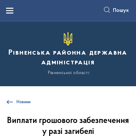
до
основного
Пошук
вмісту
Menu
Рівненська районна державна
адміністрація
Рівненської області
Новини
Виплати грошового забезпечення
у разі загибелі