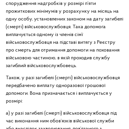
спорудження надгробків у розмірі п’яти
прожиткових мінімумів у розрахунку на місяць на
одну особу, установлених законом на дату загибелі
(смерті) військовослужбовця. Така допомога
виплачується одному із членів сім’ї
військовослужбовця на підставі витягу з Реєстру
про смерть для отримання допомоги на поховання
військовою частиною, в якій проходив службу
загиблий військовослужбовець.
Також, у разі загибелі (смерті) військовослужбовця
передбачено виплату одноразової грошової
допомоги. Вона призначається і виплачується у
розмірі:
а) у разі загибелі (смерті) військовослужбовця під
час виконання ним обов’язків військової служби
або внаслідок захворювання, пов’язаного з