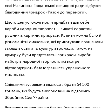
селі Малинівка Гощанської селищної ради відбувся
благодійний ярмарок «Разом до перемоги».
Цього дня усі охочі могли придбати для себе
вироби народної творчості – вишиті серветки,
рушники, картини, прикраси. Купити можна було й
різноманітні смаколики, які приготували працівники
закладів освіти та культури громади. Також, на
ярмарку були представлені прикраси, вироби
майстрів народної творчості, які вкотре
підтверджують багатогранність українського
мистецтва.
Спільними зусиллями вдалося зібрати 64 500
гривень, які будуть використані на підтримку
Збройних Сил України.
Яскравим доповненням благодійного ярмарку став