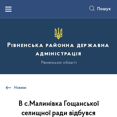
до
основного
Пошук
вмісту
Menu
Рівненська районна державна
адміністрація
Рівненської області
Новини
В с.Малинівка Гощанської
селищної ради відбувся