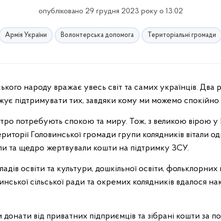
опубліковано 29 грудня 2023 року о 13:02
Армія України
Волонтерська допомога
Територіальні громади
вжує підтримувати тих, завдяки кому ми можемо спокійно
стро потребують спокою та миру. Тож, з великою вірою у
ериторії Головинської громади групи колядників вітали о
али та щедро жертвували кошти на підтримку ЗСУ.
ладів освіти та культури, дошкільної освіти, фольклорних
инської сільської ради та окремих колядників вдалося н
онати від приватних підприємців та зібрані кошти за по