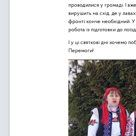
проводилися у громаді. І в
вирушить на схід, де у лава
фронті конче необхідний. У
робота із підготовки до поїз
І у ці святкові дні хочемо 
Перемоги!