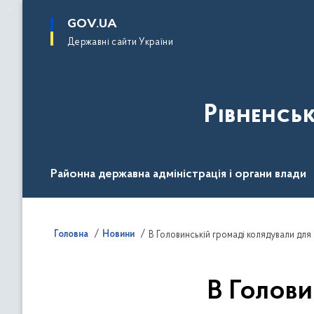
до
основного
GOV.UA
вмісту
Державні сайти України
Рівненсь
Районна державна адміністрація і органи влади
Діяльність
Документи
Громадськості
Головна
Новини
В Головинській громаді колядували дл
В Голови