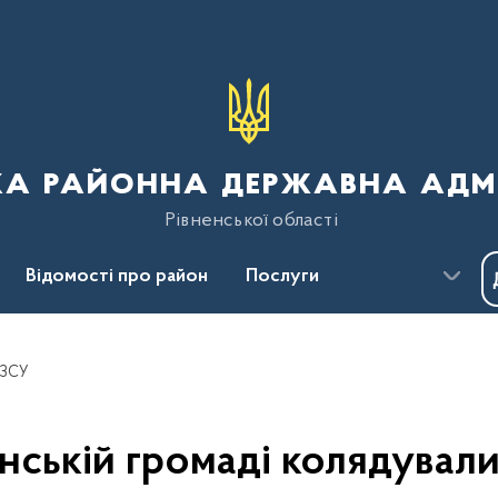
ка районна державна адмі
Рівненської області
Відомості про район
Послуги
Пресцентр
Безбар'єрність
я ЗСУ
нській громаді колядувал