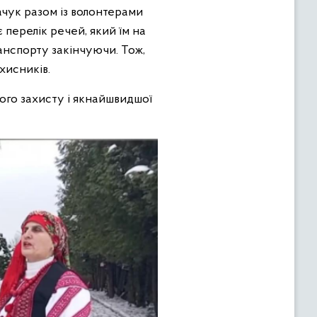
ачук разом із волонтерами
 перелік речей, який їм на
анспорту закінчуючи. Тож,
хисників.
жого захисту і якнайшвидшої