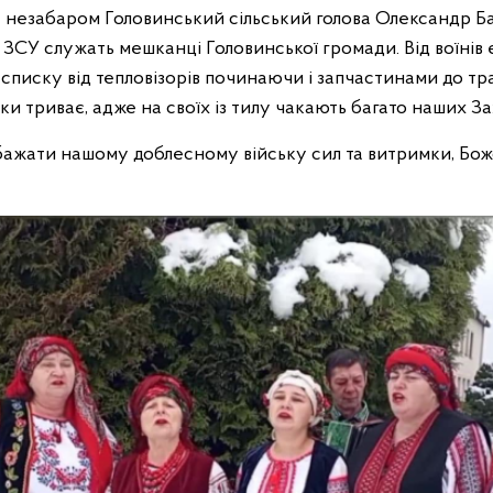
же незабаром Головинський сільський голова Олександр Б
х ЗСУ служать мешканці Головинської громади. Від воїнів є
 списку від тепловізорів починаючи і запчастинами до тр
дки триває, адже на своїх із тилу чакають багато наших За
побажати нашому доблесному війську сил та витримки, Бо