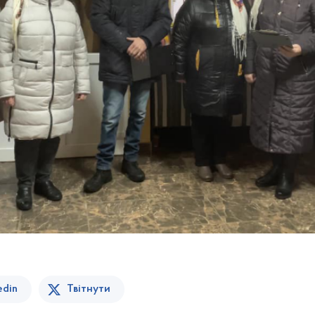
edin
Твітнути