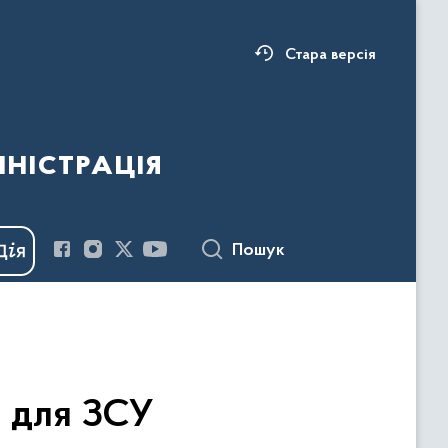
Стара версія
ністрація
Пошук
и для ЗСУ