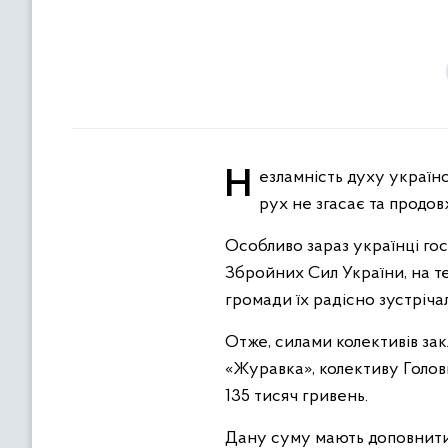
Незламність духу українського народу вражає увесь світ та самих українців. Два роки війни, а волонтерський
рух не згасає та продо
Особливо зараз українці го
Збройних Сил України, на т
громади їх радісно зустріч
Отже, силами колективів зак
«Журавка», колективу Голов
135 тисяч гривень.
Дану суму мають доповнити д