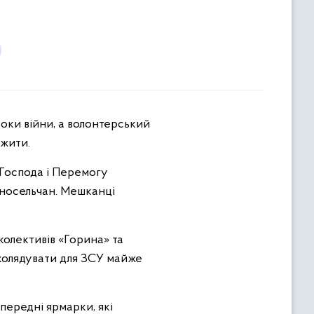
 жити.
 Господа і Перемогу
дносельчан. Мешканці
 колективів «Горина» та
аколядувати для ЗСУ майже
передні ярмарки, які