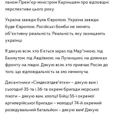
паном Премʼєр-міністром Каріньшем про відповідні
перспективи цього року.
Україна завжди була Європою. Україна завжди
буде Європою. Російські бомби не змінять
обʼєктивну реальність. Реальність, яку захищають
українці.
Я дякую всім, хто б’ється зараз під Марʼїнкою, під
Бахмутом, під Авдіївкою, на Луганщині, на ділянках
фронту на півдні. Дякую всім, хто привчає Росію до
того, що відповідальність за зло неминуча.
Десантники «Сімдесятдевʼятки» – дякую вам і
сьогодні! 35-та і 36-та окремі бригади морської
піхоти – дякую вам, хлопці! Бійці 55-ї окремої
артилерійської бригади – молодці! 74-й окремий
розвідувальний батальйон – дякую вам! Дякую