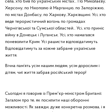
села, хто бив по українських містах... По Миколаєву,
Херсону, по Нікополю й Марганцю, по Запоріжжю,
по містах Донбасу, по Харкову, Харківщині. Усі, хто
веде терористичний вогонь по громадах
Чернігівської та Сумської областей... Усі, хто приніс
війну в Донецьк і Луганськ. Усі, хто намагався
поневолити Крим. Усі рашисти відповідатимуть.
Відповідатимуть за кожне забране українське
життя.
Вічна пам’ять усім нашим людям, усім дорослим і
дітям, чиї життя забрав російський терор!
Сьогодні я говорив із Премʼєр-міністром Британії.
Загалом про те, як посилити наші оборонні
можливості. Як завжди, дуже конкретна розмова, і я