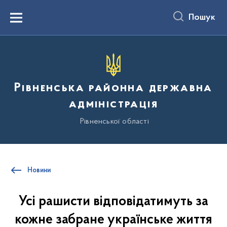
до
основного
Пошук
вмісту
Menu
Рівненська районна державна
адміністрація
Рівненської області
Новини
Усі рашисти відповідатимуть за
кожне забране українське життя