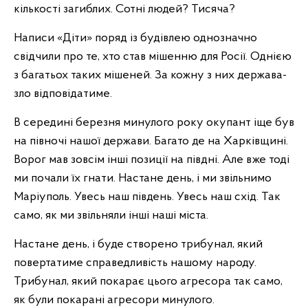
кількості загиблих. Сотні людей? Тисяча?
Написи «Діти» поряд із будівлею однозначно
свідчили про те, хто став мішенню для Росії. Однією
з багатьох таких мішеней. За кожну з них держава-
зло відповідатиме.
В середині березня минулого року окупант іще був
на півночі нашої держави. Багато де на Харківщині.
Ворог мав зовсім інші позиції на півдні. Але вже тоді
ми почали їх гнати. Настане день, і ми звільнимо
Маріуполь. Увесь наш південь. Увесь наш схід. Так
само, як ми звільняли інші наші міста.
Настане день, і буде створено трибунал, який
повертатиме справедливість нашому народу.
Трибунал, який покарає цього агресора так само,
як були покарані агресори минулого.