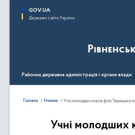
до
основного
GOV.UA
вмісту
Державні сайти України
Рівненсь
Районна державна адміністрація і органи влади
Діяльність
Документи
Громадськості
Головна
Новини
Учні молодших класів філії "Іваницька
Учні молодших к