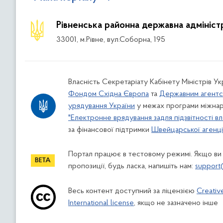
Рівненська районна державна адмініст
33001, м.Рівне, вул.Соборна, 195
Власність Секретаріату Кабінету Міністрів У
Фондом Східна Європа
та
Державним агентс
урядування України
у межах програми міжнар
"Електронне врядування задля підзвітності вл
за фінансової підтримки
Швейцарської агенції
Портал працює в тестовому режимі. Якщо ви
пропозиції, будь ласка, напишіть нам:
support
Весь контент доступний за ліцензією
Creativ
International license
, якщо не зазначено інше