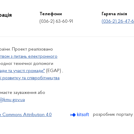
Телефони
Гаряча лінія
рація
(036-2) 63-60-91
(036-2) 26-47-
країни. Проект реалізовано
твом з питань електронного
одної технічної допомоги
ади та участі громади"
(EGAP) ,
 розвитку та співробітництва
 маєте зауваження або
@kmu.gov.ua
розробник порталу
e Commons Attribution 4.0