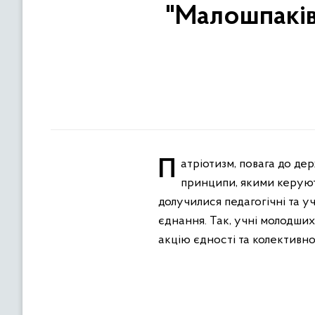
"Малошпаків
Патріотизм, повага до державної символіки, шана до національних традицій та любов до України – це ті
принципи, якими керують
долучилися педагогічні та уч
єднання. Так, учні молодших
акцію єдності та колективн