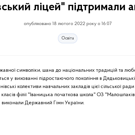
ський ліцей" підтримали а
опубліковано 18 лютого 2022 року о 16:07
Освіта
ся у вихованні підростаючого покоління в Дядьковицькій
нівські колективи навчальних закладів цієї сільської рад
 класів філії "Іваницька початкова школа" ОЗ "Малошпакі
о виконали Державний Гімн України.