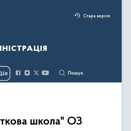
Стара версія
ністрація
Пошук
аткова школа" ОЗ