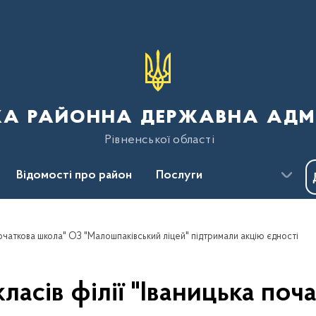
ка районна державна адмі
Рівненської області
Відомості про район
Послуги
Пресцентр
Безбар'єрність
 початкова школа" ОЗ "Малошпаківський ліцей" підтримали акцію єдності
ласів філії "Іваницька поч