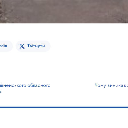
edin
Твітнути
Рівненського обласного
Чому виникає 
є