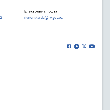
Електронна пошта
62
rivnenskarda@rv.gov.ua