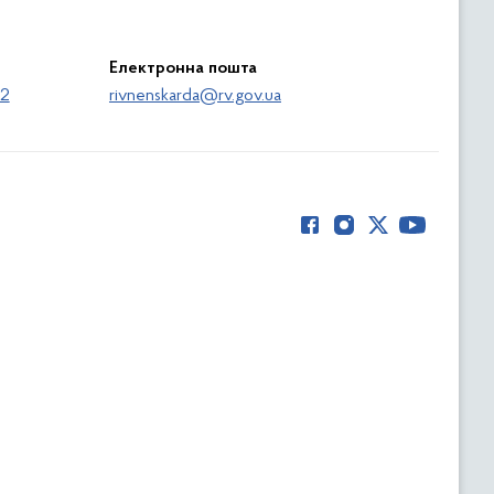
Електронна пошта
62
rivnenskarda@rv.gov.ua