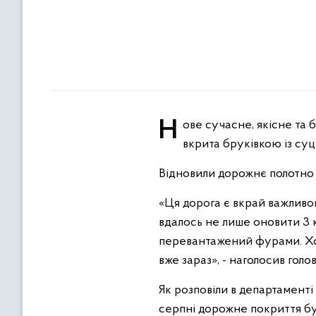
Нове сучасне, якісне та безпечне покриття з’явилось у селі Буща на Здолбунівщині. Донедавна дорога була
вкрита бруківкою із су
Відновили дорожнє полотно
«Ця дорога є вкрай важливо
вдалось не лише оновити 3 к
перевантажений фурами. Хоча
вже зараз», - наголосив голо
Як розповіли в департаменті 
серпні дорожне покриття бу