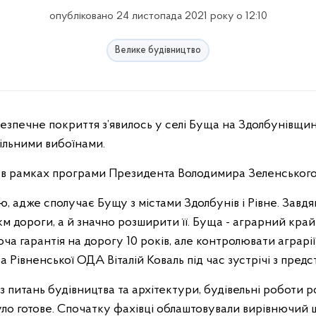
опубліковано 24 листопада 2021 року о 12:10
Велике будівництво
цільними вибоїнами.
 в рамках програми Президента Володимира Зеленського 
ю, адже сполучає Бущу з містами Здолбунів і Рівне. Зав
м дороги, а й значно розширити її. Буща - аграрний край 
 гарантія на дорогу 10 років, але контролювати аграрії
ва Рівненської ОДА Віталій Коваль під час зустрічі з пре
з питань будівництва та архітектури, будівельні роботи р
ло готове. Спочатку фахівці облаштовували вирівнючий 