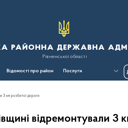
ка районна державна адмі
Рівненської області
Відомості про район
Послуги
Пресцентр
Безбар'єрність
и 3 км розбитої дороги
івщині відремонтували 3 