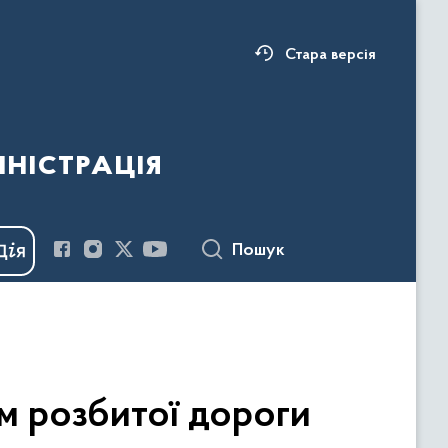
Стара версія
ністрація
Пошук
км розбитої дороги