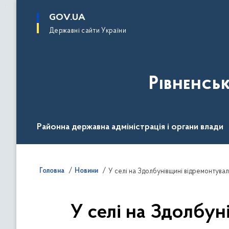
до
основного
GOV.UA
вмісту
Державні сайти України
Рівненсь
Районна державна адміністрація і органи влади
Діяльність
Документи
Громадськості
Головна
Новини
У селі на Здолбунівщині відремонтувал
У селі на Здолбун