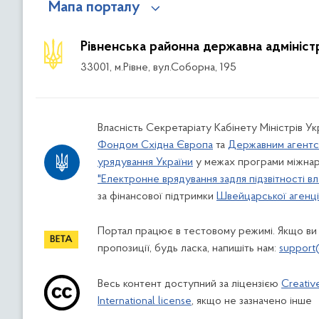
Мапа порталу
Рівненська районна державна адмініст
33001, м.Рівне, вул.Соборна, 195
Власність Секретаріату Кабінету Міністрів У
Фондом Східна Європа
та
Державним агентс
урядування України
у межах програми міжнар
"Електронне врядування задля підзвітності вл
за фінансової підтримки
Швейцарської агенції
Портал працює в тестовому режимі. Якщо ви
пропозиції, будь ласка, напишіть нам:
support
Весь контент доступний за ліцензією
Creativ
International license
, якщо не зазначено інше