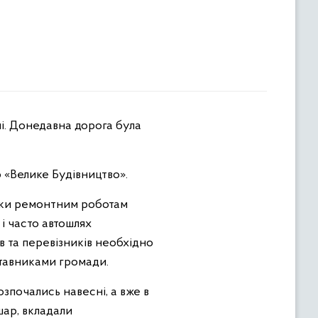
«Велике Будівництво».
дяки ремонтним роботам
і часто автошлях
в та перевізників необхідно
дставниками громади.
озпочались навесні, а вже в
шар, вкладали