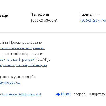
Телефони
Гаряча лінія
рація
(036-2) 63-60-91
(036-2) 26-47-
країни. Проект реалізовано
твом з питань електронного
одної технічної допомоги
ади та участі громади"
(EGAP) ,
 розвитку та співробітництва
 маєте зауваження або
@kmu.gov.ua
розробник порталу
e Commons Attribution 4.0