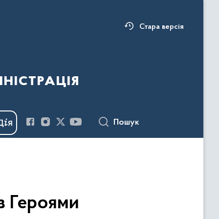
Стара версія
ністрація
Пошук
з Героями