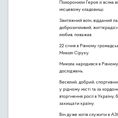
Похоронили Героя зі всіма в
місцевому кладовищі.
Звитяжний воїн, відданий па
доброзичливий, життєрадісний
любив, поважав.
22 січня в Рівному громадс
Миколі Сіруку.
Микола народився в Рівному,
досліджень.
Веселий, добрий, спортивн
у рідному місті та за кордо
вторгнення росії в Україну,
захищати країну.
Він дуже хотів служити в АЗО