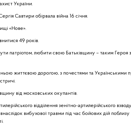
захист України.
ргія Савтири обірвала війна 16 січня.
ищі «Нове».
внитися 49 років.
ути патріотом, любити свою Батьківщину – таким Героя з
нньою життєвою дорогою, з почестями та Українськими 
стричі.
івщину від московських окупантів.
ртилерійського відділення зенітно-артилерійського взво
 внаслідок вибухової травми під час бойових дій поблиз
і.