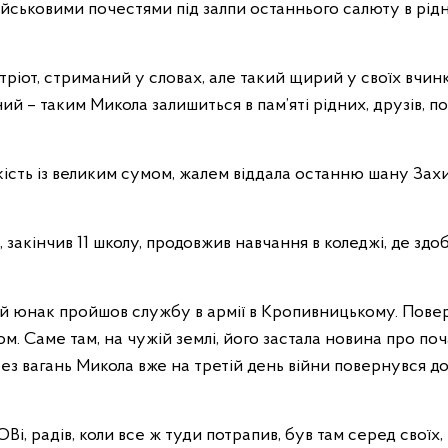
ійськовими почестями під залпи останнього салюту в рід
тріот, стриманий у словах, але такий щирий у своїх вчин
 – таким Микола залишиться в пам’яті рідних, друзів, поб
ькість із великим сумом, жалем віддала останню шану За
 закінчив 11 школу, продовжив навчання в коледжі, де зд
ий юнак пройшов службу в армії в Кропивницькому. Пов
ном. Саме там, на чужій землі, його застала новина про 
 без вагань Микола вже на третій день війни повернувся 
Ві, радів, коли все ж туди потрапив, був там серед своїх