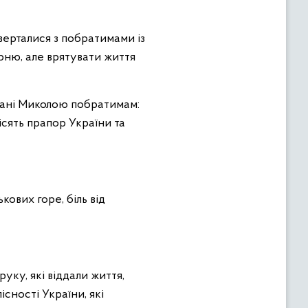
верталися з побратимами із
арню, але врятувати життя
азані Миколою побратимам:
ісять прапор України та
ових горе, біль від
уку, які віддали життя,
сності України, які