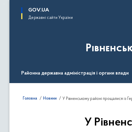
до
основного
GOV.UA
вмісту
Державні сайти України
Рівненсь
Районна державна адміністрація і органи влади
Діяльність
Документи
Громадськості
Головна
Новини
У Рівненському районі прощалися із Г
У Рівнен