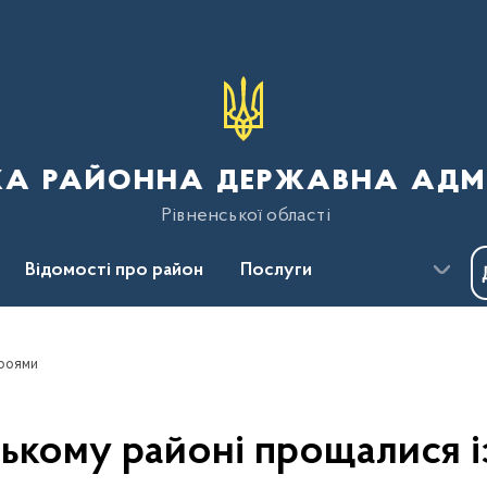
ка районна державна адмі
Рівненської області
Відомості про район
Послуги
Пресцентр
Безбар'єрність
ероями
ському районі прощалися і