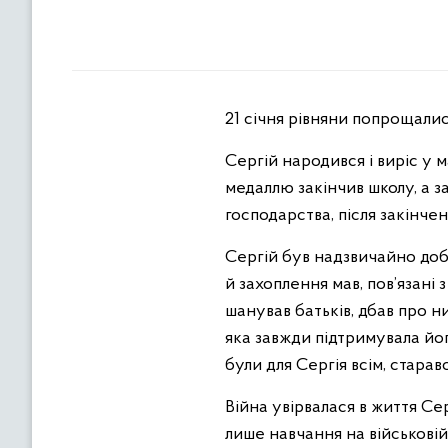
21 січня рівняни попрощали
Сергій народився і виріс у 
медаллю закінчив школу, а з
господарства, після закінче
Сергій був надзвичайно добр
й захоплення мав, пов’язані 
шанував батьків, дбав про н
яка завжди підтримувала його
були для Сергія всім, старав
Війна увірвалася в життя Сер
лише навчання на військовій