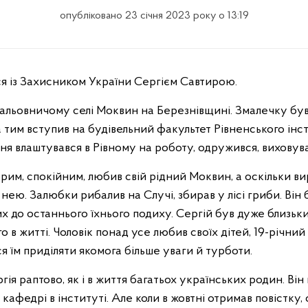
опубліковано 23 січня 2023 року о 13:19
ся із Захисником України Сергієм Савтирою.
мальовничому селі Моквин на Березнівщині. Змалечку був
а тим вступив на будівельний факультет Рівненського інс
ння влаштувався в Рівному на роботу, одружився, виховува
им, спокійним, любив свій рідний Моквин, а оскільки вир
з нею. Залюбки рибалив на Случі, збирав у лісі гриби. Ві
их до останнього їхнього подиху. Сергій був дуже близьк
 в житті. Чоловік понад усе любив своїх дітей, 19-річний
ся їм приділяти якомога більше уваги й турботи.
гія раптово, як і в життя багатьох українських родин. Він
 кафедрі в інституті. Але коли в жовтні отримав повістку