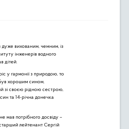
 дуже вихованим, чемним, із
титуту інженерів водного
в дітей.
іс у гармонії з
природою, то
н був хорошим сином,
ий зі своєю рідною сестрою,
 син та 14-річна донечка
 не мав потрібного досвіду –
, старший лейтенант Сергій