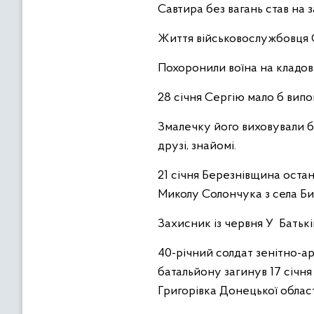
Савтира без вагань став на 
Життя військовослужбовця Се
Похоронили воїна на кладов
28 січня Сергію мало б випо
Змалечку його виховували б
друзі, знайомі.
21 січня Березнівщина оста
Миколу Солончука з села Би
Захисник із червня У Батьк
40-річний солдат зенітно-а
батальйону загинув 17 січня
Григорівка Донецької област