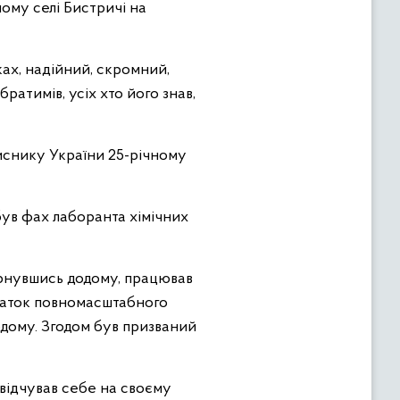
ному селі Бистричі на
ках, надійний, скромний,
ратимів, усіх хто його знав,
хиснику України 25-річному
обув фах лаборанта хімічних
ернувшись додому, працював
початок повномасштабного
додому. Згодом був призваний
, відчував себе на своєму