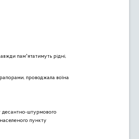
авжди памʼятатимуть рідні,
прапорами, проводжала воїна
ду десантно-штурмового
у населеного пункту