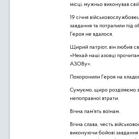
місці, мужньо виконував сві
19 січня військовослужбовец
завдання та потрапили під о
Героя не вдалося.
Щирий патріот, він любив св
«Нехай наші азовці прочитаю
АЗОВу».
Похоронили Героя на кладо
Сумуємо, щиро розділяємо з 
непоправної втрати.
Вічна пам’ять воїнам.
Вічна слава, честь військов
виконуючи бойові завдання і