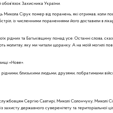
й обов’язок Захисника України.
ь Микола Сірук помер від поранень, які отримав, коли по
бстріл, із численними пораненнями його доставили в лік
оїх рідних та Батьківщину понад усе. Останні слова, ск
ть молитву, яку ми читали щоранку. А на моїй могилі пов
вищі «Нове».
рідними, близькими людьми, друзями, побратимами військ
ослужбовцям Сергію Савтирі, Миколі Солончуку, Миколі Сір
з захисту державного суверенітету та територіальної цілі