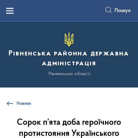
до
основного
Пошук
вмісту
Menu
Рівненська районна державна
адміністрація
Рівненської області
Новини
Сорок п’ята доба героїчного
протистояння Українського