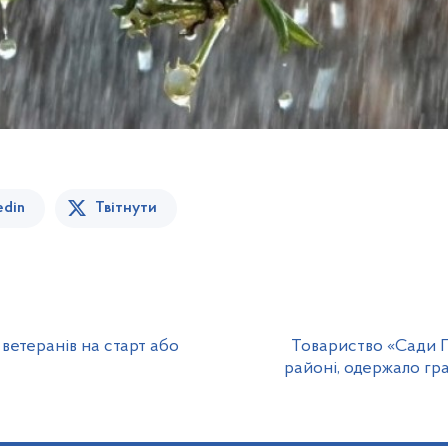
edin
Твітнути
 ветеранів на старт або
Товариство «Сади П
районі, одержало гр