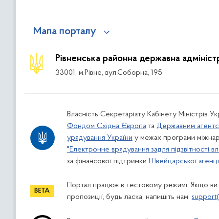
Мапа порталу
Рівненська районна державна адмініст
33001, м.Рівне, вул.Соборна, 195
Власність Секретаріату Кабінету Міністрів У
Фондом Східна Європа
та
Державним агентс
урядування України
у межах програми міжнар
"Електронне врядування задля підзвітності вл
за фінансової підтримки
Швейцарської агенції
Портал працює в тестовому режимі. Якщо ви
пропозиції, будь ласка, напишіть нам:
support