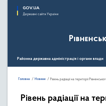
до
основного
GOV.UA
вмісту
Державні сайти України
Рівненсь
Районна державна адміністрація і органи влади
Діяльність
Документи
Громадськості
Головна
Новини
Рівень радіації на території Рівненсько
Рівень радіації на т