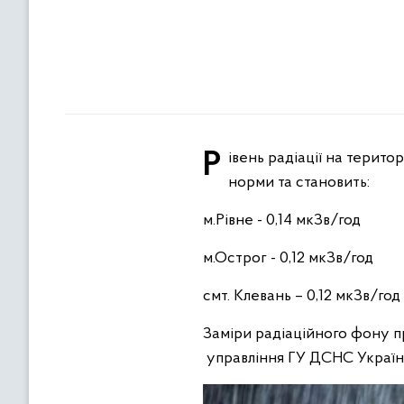
Рівень радіації на території Рівненського району станом на 09.00 год 13 квітня 2023 року знаходиться у межах
норми та становить:
м.Рівне - 0,14 мкЗв/год
м.Острог - 0,12 мкЗв/год
смт. Клевань – 0,12 мкЗв/год
Заміри радіаційного фону 
управління ГУ ДСНС України