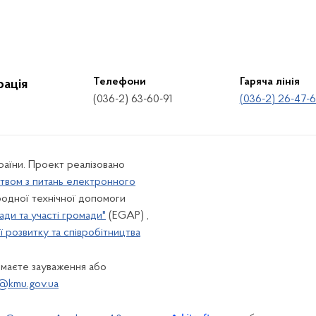
Телефони
Гаряча лінія
рація
(036-2) 63-60-91
(036-2) 26-47-
країни. Проект реалізовано
твом з питань електронного
одної технічної допомоги
ади та участі громади"
(EGAP) ,
 розвитку та співробітництва
 маєте зауваження або
@kmu.gov.ua