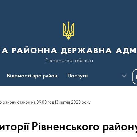
ка районна державна адмі
Рівненської області
Відомості про район
Послуги
Пресцентр
Безбар'єрність
го району станом на 09.00 год 13 квітня 2023 року
ериторії Рівненського район