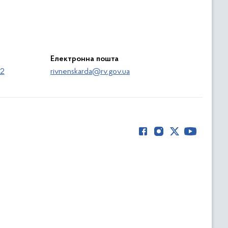
Електронна пошта
62
rivnenskarda@rv.gov.ua