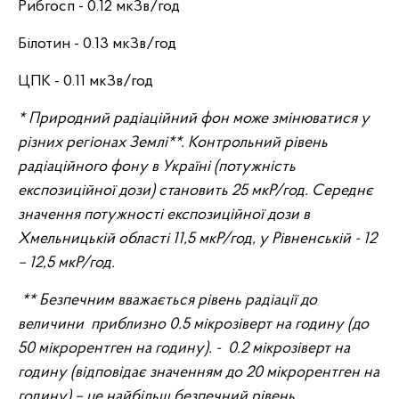
Рибгосп - 0.12 мкЗв/год
Білотин - 0.13 мкЗв/год
ЦПК - 0.11 мкЗв/год
*
Природний радіаційний фон може змінюватися у
різних регіонах Землі
**
. Контрольний рівень
радіаційного фону в Україні (потужність
експо
зиційної дози) становить 25 мкР/
год. Середнє
значення потужності експозиційної дози в
Хмельницькій області 11,5 мкР/год, у Рівненській - 12
– 12,5 мкР/год.
**
Безпечним вважаєт
ься рівень радіації до
величини
приблизно 0.5 мікрозіверт на годину (д
о
50 мікрорентген на годину). -
0.2 мікрозіверт на
годину (відповідає значенням до 20 мікрорентген на
годину) – це найбільш безпечний рівень