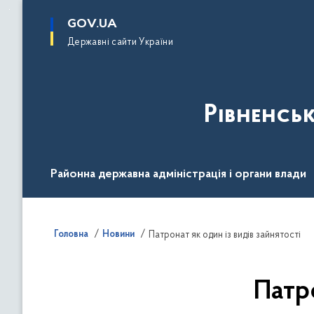
до
основного
GOV.UA
вмісту
Державні сайти України
Рівненсь
Районна державна адміністрація і органи влади
Діяльність
Документи
Громадськості
Головна
Новини
Патронат як один із видів зайнятості
Патр