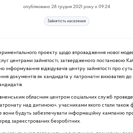
опубліковано 28 грудня 2021 року о 09:24
Зайнятість населення
луг центрами зайнятості, затвердженого постановою Кабі
ено інформування відвідувачів центру зайнятості про суть
ння документів як кандидата у патронатні вихователі до 
андидатів.
Рівненським обласним центром соціальних служб проведе
тронату над дитиною», учасниками якого стали також фа
же вони будуть забезпечувати інформаційну кампанію пр
еред зареєстрованих безробітних.