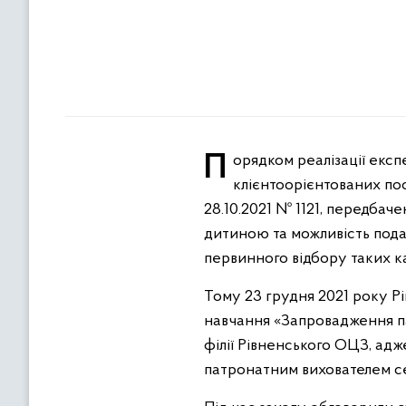
Порядком реалізації експериментального проекту щодо впровадження нової моделі надання
клієнтоорієнтованих пос
28.10.2021 № 1121, передбач
дитиною та можливість пода
первинного відбору таких к
Тому 23 грудня 2021 року 
навчання «Запровадження па
філії Рівненського ОЦЗ, ад
патронатним вихователем с