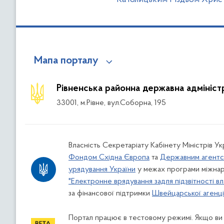
Мапа порталу
Рівненська районна державна адмініст
33001, м.Рівне, вул.Соборна, 195
Власність Секретаріату Кабінету Міністрів У
Фондом Східна Європа
та
Державним агентс
урядування України
у межах програми міжнар
"Електронне врядування задля підзвітності вл
за фінансової підтримки
Швейцарської агенції
Портал працює в тестовому режимі. Якщо ви