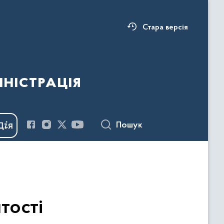
Стара версія
ністрація
Пошук
тості