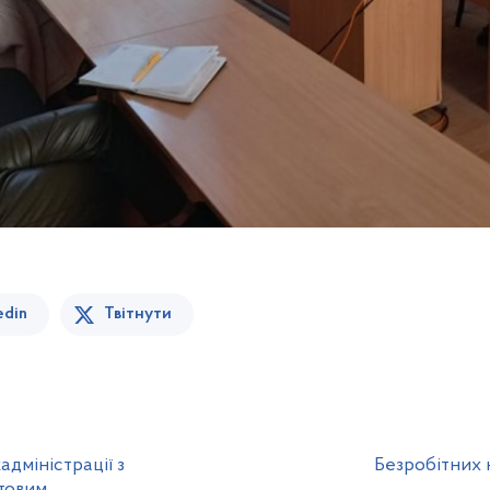
edin
Твітнути
дміністрації з
Безробітних 
товим