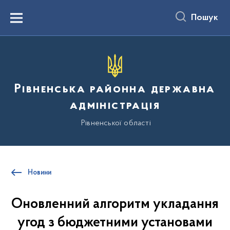
до
основного
Пошук
вмісту
Menu
Рівненська районна державна
адміністрація
Рівненської області
Новини
Оновленний алгоритм укладання
угод з бюджетними установами