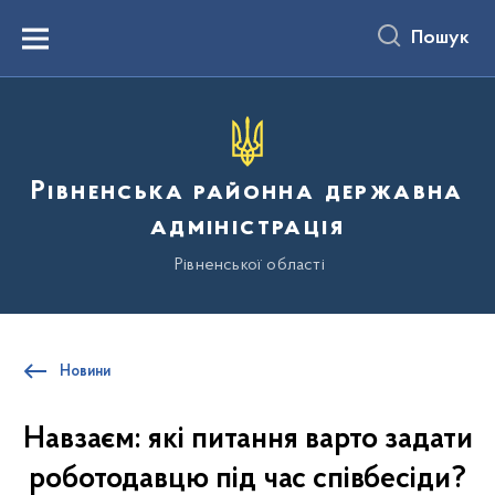
до
основного
Пошук
вмісту
Menu
Рівненська районна державна
адміністрація
Рівненської області
Новини
Навзаєм: які питання варто задати
роботодавцю під час співбесіди?