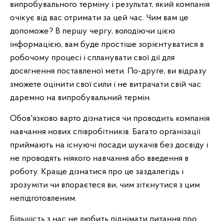
випробувального терміну і результат, який компанія
очікує від вас отримати за цей час. Чим вам це
допоможе? В першу чергу, володіючи цією
інформацією, вам буде простіше зорієнтуватися в
робочому процесі і спланувати свої дії для
досягнення поставленої мети. По-друге, ви відразу
зможете оцінити свої сили і не витрачати свій час
даремно на випробувальний термін.
Обов'язково варто дізнатися чи проводить компанія
навчання нових співробітників. Багато організації
приймають на існуючі посади шукачів без досвіду і
не проводять ніякого навчання або введення в
роботу. Краще дізнатися про це заздалегідь і
зрозуміти чи впораєтеся ви, чим зіткнутися з цим
непідготовленим.
Більшість з нас не любить піднімати питання про