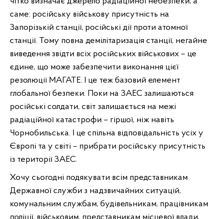
чітко визначає джерело радіаційної небезпеки, а
саме: російську військову присутність на
Запорізькій станції, російські дії проти атомної
станції. Тому повна демілітаризація станції, негайне
виведення звідти всіх російських військових – це
єдине, що може забезпечити виконання цієї
резолюції МАГАТЕ. І це теж базовий елемент
глобальної безпеки. Поки на ЗАЕС залишаються
російські солдати, світ залишається на межі
радіаційної катастрофи – гіршої, ніж навіть
Чорнобильська. І це спільна відповідальність усіх у
Європі та у світі – прибрати російську присутність
із території ЗАЕС.
Хочу сьогодні подякувати всім представникам
Державної служби з надзвичайних ситуацій,
комунальним службам, будівельникам, працівникам
поліції, військовим, представникам місцевої влади,