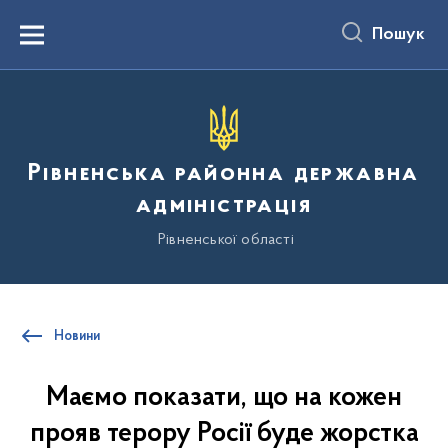
до
основного
Пошук
вмісту
Menu
Рівненська районна державна
адміністрація
Рівненської області
Новини
Маємо показати, що на кожен
прояв терору Росії буде жорстка