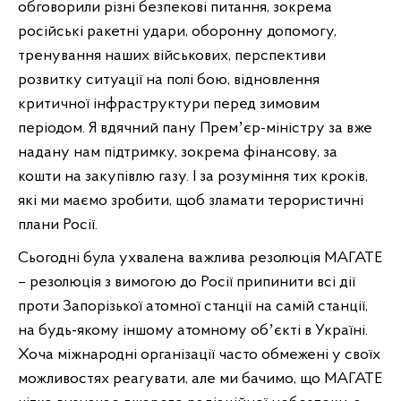
обговорили різні безпекові питання, зокрема
російські ракетні удари, оборонну допомогу,
тренування наших військових, перспективи
розвитку ситуації на полі бою, відновлення
критичної інфраструктури перед зимовим
періодом. Я вдячний пану Премʼєр-міністру за вже
надану нам підтримку, зокрема фінансову, за
кошти на закупівлю газу. І за розуміння тих кроків,
які ми маємо зробити, щоб зламати терористичні
плани Росії.
Сьогодні була ухвалена важлива резолюція МАГАТЕ
– резолюція з вимогою до Росії припинити всі дії
проти Запорізької атомної станції на самій станції,
на будь-якому іншому атомному обʼєкті в Україні.
Хоча міжнародні організації часто обмежені у своїх
можливостях реагувати, але ми бачимо, що МАГАТЕ