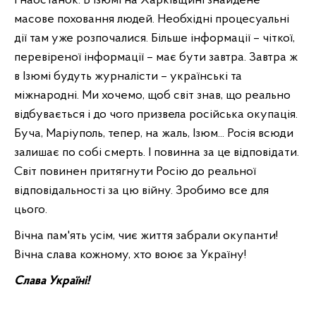
І наостанок. В Ізюмі на Харківщині знайдене
масове поховання людей. Необхідні процесуальні
дії там уже розпочалися. Більше інформації – чіткої,
перевіреної інформації – має бути завтра. Завтра ж
в Ізюмі будуть журналісти – українські та
міжнародні. Ми хочемо, щоб світ знав, що реально
відбувається і до чого призвела російська окупація.
Буча, Маріуполь, тепер, на жаль, Ізюм... Росія всюди
залишає по собі смерть. І повинна за це відповідати.
Світ повинен притягнути Росію до реальної
відповідальності за цю війну. Зробимо все для
цього.
Вічна пам'ять усім, чиє життя забрали окупанти!
Вічна слава кожному, хто воює за Україну!
Слава Україні!