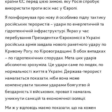
країни ЄС перед цією зимою, яку Росія спробує
використати проти всіх нас у Європі.
Я поінформував про нову й особливо підлу тактику
російських терористів – удари по енергетичній та
гідротехнічній інфраструктурі. Якраз у час
перебування Президентки Єврокомісії в Україні
російська армія завдала нового ракетного удару по
Кривому Рогу, по Кіровоградщині. В обох випадках
– по гідротехнічних спорудах. Мета цих ударів
абсолютно зрозуміла. Це удари саме по людях, по
нормальності життя в Україні. Держава-терорист
намагається показати, ніби вона може
компенсувати такими ударами боягузтво й
бездарність її військових, провал її намагань
уникнути санкцій та економічної ізоляції.
Ми ж у відповідь маємо показати, що на кожен