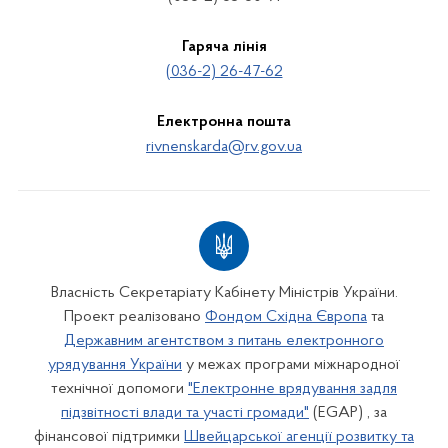
Гаряча лінія
(036-2) 26-47-62
Електронна пошта
rivnenskarda@rv.gov.ua
Власність Секретаріату Кабінету Міністрів України.
Проект реалізовано
Фондом Східна Європа
та
Державним агентством з питань електронного
урядування України
у межах програми міжнародної
технічної допомоги
"Електронне врядування задля
підзвітності влади та участі громади"
(EGAP) , за
фінансової підтримки
Швейцарської агенції розвитку та