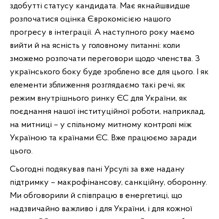
здобутті статусу кандидата. Має якнайшвидше
розпочатися оцінка Єврокомісією нашого
прогресу в інтеграції. А наступного року маємо
вийти й на ясність у головному питанні: коли
зможемо розпочати переговори щодо членства. З
українського боку буде зроблено все для цього. І як
елементи зближення розглядаємо такі речі, як
режим внутрішнього ринку ЄС для України, як
поєднання нашої інституційної роботи, наприклад,
на митниці – у спільному митному контролі між
Україною та країнами ЄС. Вже працюємо заради
цього.
Сьогодні подякував пані Урсулі за вже надану
підтримку – макрофінансову, санкційну, оборонну.
Ми обговорили й співпрацю в енергетиці, що
надзвичайно важливо і для України, і для кожної