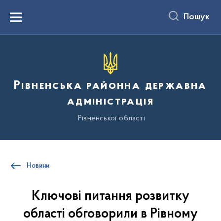
до
основного
Пошук
вмісту
Menu
Рівненська районна державна
адміністрація
Рівненської області
Новини
Ключові питання розвитку
області обговорили в Рівному