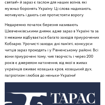
святая!» й зараз є гаслом для наших воїнів, які
мужньо боронять Україну. Ці слова надихають,
мотивують і дають сил протистояти ворогу.
Недаремно початок березня називають
Шевченківськими днями, адже зараз в Україні та за
її межами відбувається багато заходів приурочених
Кобзарю. Урочисті заходи, дні пам’яті, конкурси
читців зараз проходять і у Рівненському районі. Всі
вони приурочені тому, чия творчість і через 200
років є джерелом натхнення, від якої в жилах
українців оживає козацька кров, козацький дух,
патріотизм і любов до неньки-України!