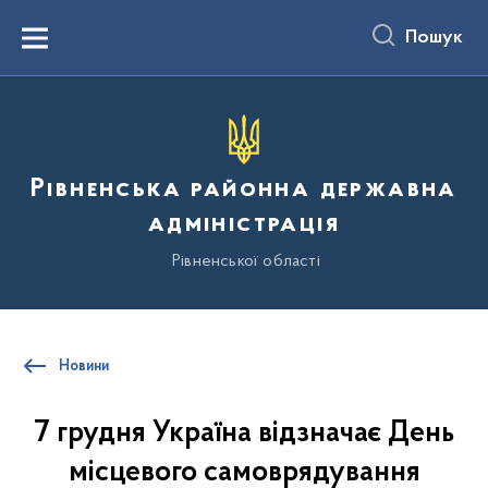
до
основного
Пошук
вмісту
Menu
Рівненська районна державна
адміністрація
Рівненської області
Новини
7 грудня Україна відзначає День
місцевого самоврядування