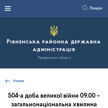
до
основного
Пошук
вмісту
Menu
Рівненська районна державна
адміністрація
Рівненської області
Новини
504-а доба великої війни 09.00 –
загальнонаціональна хвилина