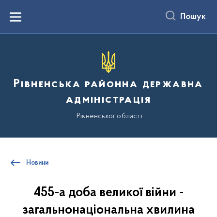
до
основного
Пошук
вмісту
Menu
Рівненська районна державна
адміністрація
Рівненської області
Новини
455-а доба великої війни -
загальнонаціональна хвилина