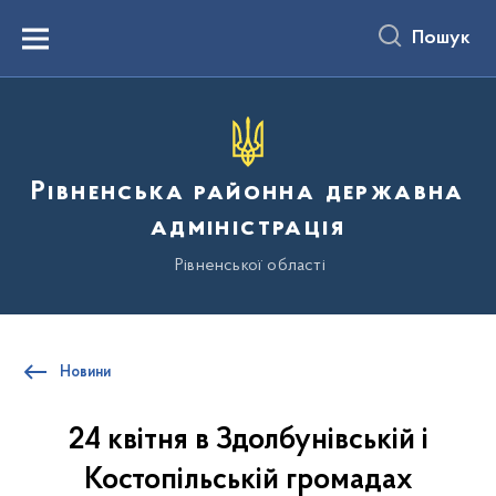
до
основного
Пошук
вмісту
Menu
Рівненська районна державна
адміністрація
Рівненської області
Новини
24 квітня в Здолбунівській і
Костопільській громадах