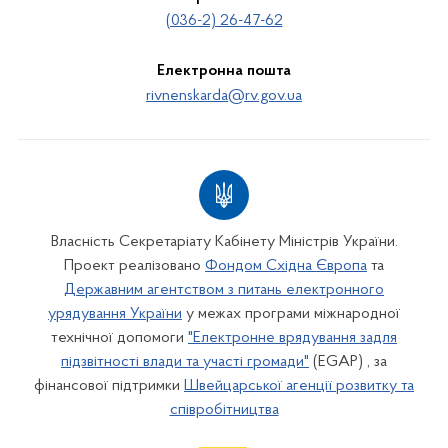
(036-2) 26-47-62
Електронна пошта
rivnenskarda@rv.gov.ua
Власність Секретаріату Кабінету Міністрів України.
Проект реалізовано
Фондом Східна Європа
та
Державним агентством з питань електронного
урядування України
у межах програми міжнародної
технічної допомоги
"Електронне врядування задля
підзвітності влади та участі громади"
(EGAP) , за
фінансової підтримки
Швейцарської агенції розвитку та
співробітництва