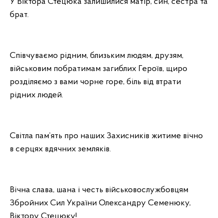
У Віктора Стецюка залишилися матір, син, сестра та
брат.
Співчуваємо рідним, близьким людям, друзям,
військовим побратимам загиблих Героїв, щиро
розділяємо з вами чорне горе, біль від втрати
рідних людей.
Світла пам’ять про наших Захисників житиме вічно
в серцях вдячних земляків.
Вічна слава, шана і честь військовослужбовцям
Збройних Сил України Олександру Семенюку,
Віктору Стецюку!