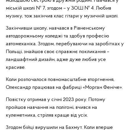
молодшою сестрою в дружній родині. Навчався у
міській школі № 7, згодом – у ЗОШ № 4. Любив
музику, тож закінчив клас гітари у музичній школі.
Закінчивши школу, навчався в Рівненському
автодорожньому коледжі та здобув професію
автомеханіка. Згодом, перебуваючи на заробітках у
Польщі, знайшов своє справжнє покликання –
ландшафтний дизайн, адже дуже любив усе
красиве.
Коли розпочалося повномасштабне вторгнення,
Олександр працював на фабриці «Морган Феніче».
Повістку отримав у січні 2023 року. Потому
пройшов навчання на полігоні, вчився на
кулеметника, стріляв краще від усіх.
Згодом бійці вирушили на Бахмут. Коли вперше