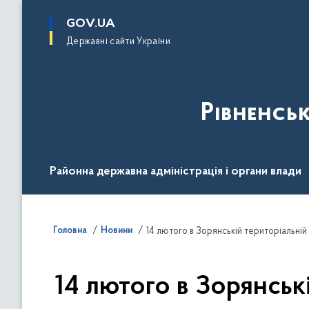
до
основного
GOV.UA
вмісту
Державні сайти України
Рівненсь
Районна державна адміністрація і органи влади
Діяльність
Документи
Громадськості
Головна
Новини
14 лютого в Зорянській територіальні
14 лютого в Зорянськ