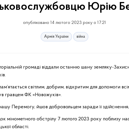
ськовослужбовцю Юрію Б
опубліковано 14 лютого 2023 року о 17:21
Армія України
війна
иторіальній громаді віддали останню шану земляку-Захи
ів.
пам’ятається світлим, добрим, відкритим для допомоги всім
ув гравцем ФК «Новожуків».
нашу Перемогу, йшов добровольцем заради її здійснення,
ок мінометного обстрілу 7 лютого 2023 року поблизу на
кої області.