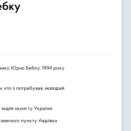
ебку
снику Юрію Бебку, 1994 року
, хто її потребував, молодий
 задля захисту України.
селеного пункту Авдіївка