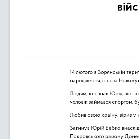
вій
14 лютого в Зорянській тер
народження, із села Новожук
Людям, хто знав Юрія, він за
чоловік займався спортом, б
Любив свою країну, вірив у 
Загинув Юрій Бебко внаслід
Покровського району Донець