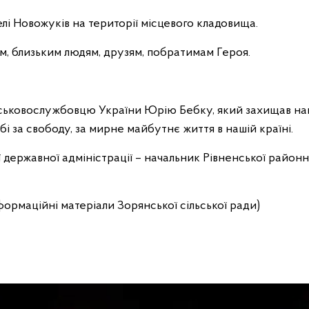
лі Новожуків на території місцевого кладовища.
м, близьким людям, друзям, побратимам Героя.
військовослужбовцю України Юрію Бебку, який захищав н
ьбі за свободу, за мирне майбутнє життя в нашій країні.
 державної адміністрації – начальник Рівненської районно
нформаційні матеріали Зорянської сільської ради)