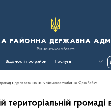
ка районна державна адмі
Рівненської області
Відомості про район
Послуги
Пресцентр
Безбар'єрність
й громаді віддали останню шану військовослужбовцю Юрію Бебку
ій територіальній громаді