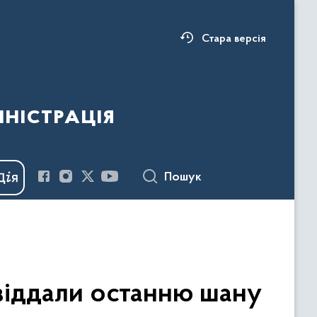
Стара версія
ністрація
Пошук
 віддали останню шану