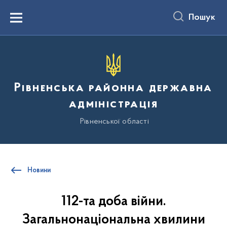
до
основного
Пошук
вмісту
Menu
Рівненська районна державна
адміністрація
Рівненської області
Новини
112-та доба війни.
Загальнонаціональна хвилини