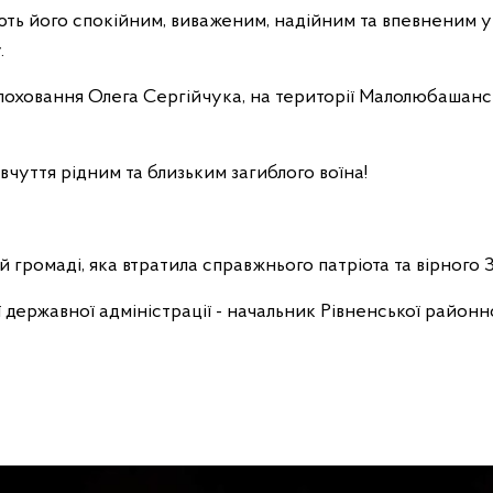
ають його спокійним, виваженим, надійним та впевненим у
.
 поховання Олега Сергійчука, на території Малолюбашансь
чуття рідним та близьким загиблого воїна!
громаді, яка втратила справжнього патріота та вірного 
 державної адміністрації - начальник Рівненської районно