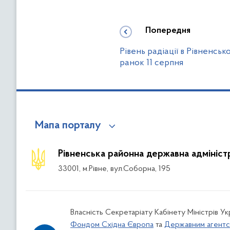
Попередня
Рівень радіації в Рівненсь
ранок 11 серпня
Мапа порталу
Рівненська районна державна адмініст
33001, м.Рівне, вул.Соборна, 195
Власність Секретаріату Кабінету Міністрів У
Фондом Східна Європа
та
Державним агентс