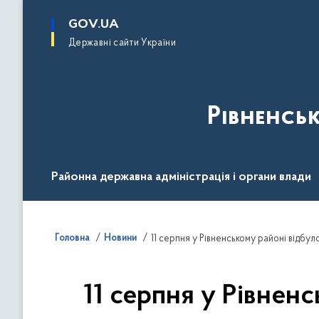
до
основного
GOV.UA
вмісту
Державні сайти України
Рівненсь
Районна державна адміністрація і органи влади
Діяльність
Документи
Громадськості
Головна
Новини
11 серпня у Рівненському районі відбу
11 серпня у Рівнен