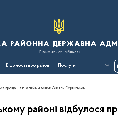
ка районна державна адмі
Рівненської області
Відомості про район
Послуги
Пресцентр
Безбар'єрність
лося прощання із загиблим воїном Олегом Сергійчуком
ському районі відбулося п