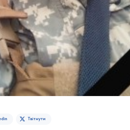
edin
Твітнути