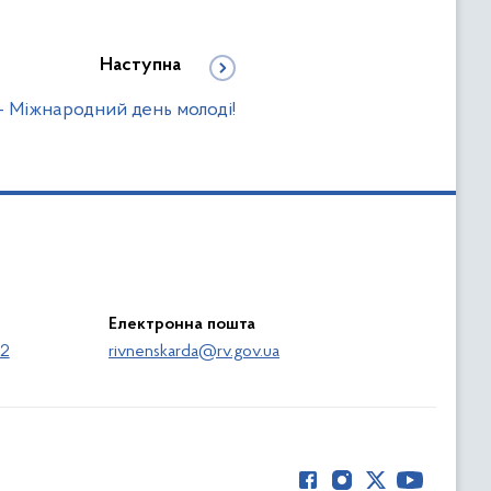
Наступна
– Міжнародний день молоді!
Електронна пошта
62
rivnenskarda@rv.gov.ua