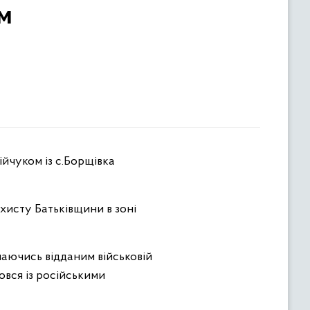
м
ійчуком із с.Борщівка
хисту Батьківщини в зоні
шаючись відданим військовій
овся із російськими