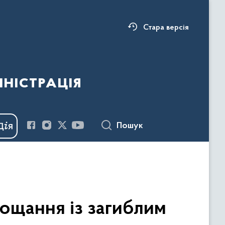
Стара версія
ністрація
Пошук
рощання із загиблим